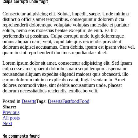
Culpa corrupti unde fugit
Consectetur adipisicing elit. Soluta, impedit, saepe. Unde minima
distinctio officiis amet temporibus, consequuntur dolorem dicta
reprehenderit doloremque voluptate voluptas molestiae et pariatur
soluta, nemo eos molestias beatae excepturi deleniti. Ea hic
perferendis ut possimus. Culpa corrupti unde fugit doloremque
omnis aliquam nam, velit, cupiditate quis reiciendis provident
dolorum adipisci accusamus. Cum debitis, ipsum est ipsam vitae vel,
quam in sint reprehenderit ducimus repudiandae ab et.
Lorem ipsum dolor sit amet, consectetur adipisicing elit. Sed ipsam
culpa esse amet quaerat doloribus nam sequi tempore aspernatur
recusandae aliquam expedita eligendi maiores quis obcaecati, illo
earum dolorum minima explicabo ea ut, fugiat veniam in. Amet
dolores commodi vitae, sint debitis accusantium unde, placeat
dolorum necessitatibus reiciendis, explicabo velit.
Posted in
Deserts
Tags:
Deserts
Fastfood
Food
Share:
Previous
All posts
Next
No comments found