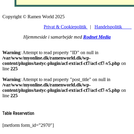
Copyright © Ramen World 2025
Privat & Cookiepolitik
|
Handelspolitik
Hjemmeside i samarbejde med
Rodnet Media
Warning
: Attempt to read property "ID" on null in
/var/www/myonline.dk/ramenworld.dk/wp-
content/plugins/tastyc-plugin/acf-ext/acf-cf7/acf-cf7-v5.php
on
line
225
Warning
: Attempt to read property "post_title" on null in
/var/www/myonline.dk/ramenworld.dk/wp-
content/plugins/tastyc-plugin/acf-ext/acf-cf7/acf-cf7-v5.php
on
line
225
Table Reservation
[metform form_id=”2970″]