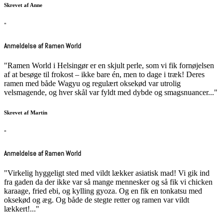
Skrevet af Anne
"
Anmeldelse af Ramen World
"Ramen World i Helsingør er en skjult perle, som vi fik fornøjelsen
af at besøge til frokost – ikke bare én, men to dage i træk! Deres
ramen med både Wagyu og regulært oksekød var utrolig
velsmagende, og hver skål var fyldt med dybde og smagsnuancer..."
Skrevet af Martin
"
Anmeldelse af Ramen World
"Virkelig hyggeligt sted med vildt lækker asiatisk mad! Vi gik ind
fra gaden da der ikke var så mange mennesker og så fik vi chicken
karaage, fried ebi, og kylling gyoza. Og en fik en tonkatsu med
oksekød og æg. Og både de stegte retter og ramen var vildt
lækkert!..."