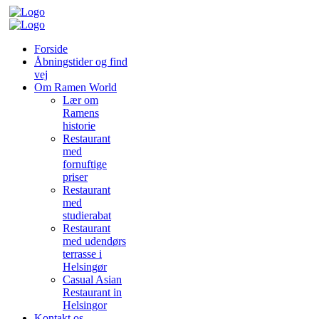
Forside
Åbningstider og find
vej
Om Ramen World
Lær om
Ramens
historie
Restaurant
med
fornuftige
priser
Restaurant
med
studierabat
Restaurant
med udendørs
terrasse i
Helsingør
Casual Asian
Restaurant in
Helsingor
Kontakt os